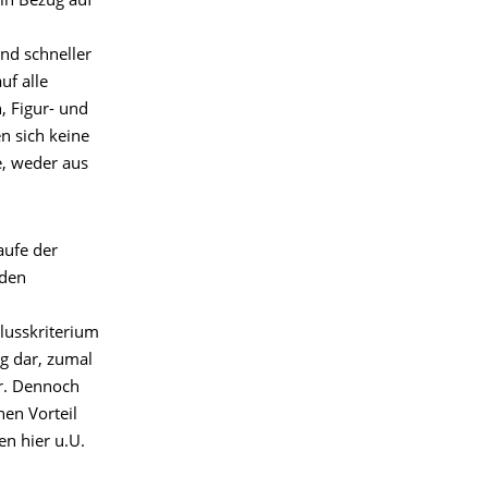
 in Bezug auf
nd schneller
uf alle
, Figur- und
n sich keine
e, weder aus
aufe der
 den
lusskriterium
g dar, zumal
ar. Dennoch
nen Vorteil
en hier u.U.