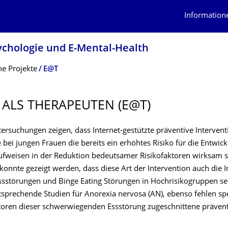
Information
sychologie und E-Mental-Health
e Projekte
E@T
 ALS THERAPEUTEN (E@T)
tersuchungen zeigen, dass Internet-gestützte präventive Interven
bei jungen Frauen die bereits ein erhöhtes Risiko für die Entwick
ufweisen in der Reduktion bedeutsamer Risikofaktoren wirksam s
konnte gezeigt werden, dass diese Art der Intervention auch die I
ssstörungen und Binge Eating Störungen in Hochrisikogruppen sen
tsprechende Studien für Anorexia nervosa (AN), ebenso fehlen spe
ktoren dieser schwerwiegenden Essstörung zugeschnittene präven
.