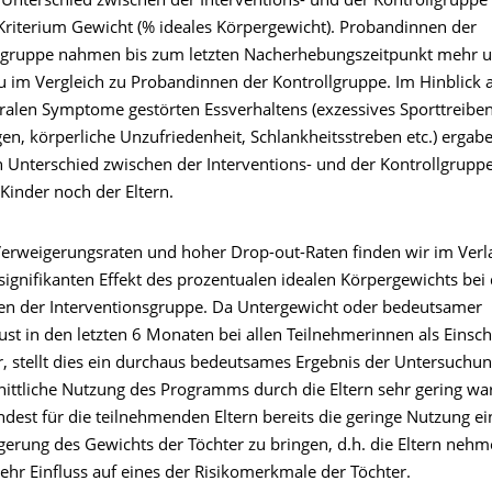
n Unterschied zwischen der Interventions- und der Kontrollgruppe
 Kriterium Gewicht (% ideales Körpergewicht). Probandinnen der
sgruppe nahmen bis zum letzten Nacherhebungszeitpunkt mehr u
u im Vergleich zu Probandinnen der Kontrollgruppe. Im Hinblick a
ralen Symptome gestörten Essverhaltens (exzessives Sporttreiben
n, körperliche Unzufriedenheit, Schlankheitsstreben etc.) ergabe
Unterschied zwischen der Interventions- und der Kontrollgrupp
 Kinder noch der Eltern.
Verweigerungsraten und hoher Drop-out-Raten finden wir im Verl
signifikanten Effekt des prozentualen idealen Körpergewichts bei
n der Interventionsgruppe. Da Untergewicht oder bedeutsamer
ust in den letzten 6 Monaten bei allen Teilnehmerinnen als Einsch
r, stellt dies ein durchaus bedeutsames Ergebnis der Untersuchun
nittliche Nutzung des Programms durch die Eltern sehr gering w
dest für die teilnehmenden Eltern bereits die geringe Nutzung ei
eigerung des Gewichts der Töchter zu bringen, d.h. die Eltern nehm
ehr Einfluss auf eines der Risikomerkmale der Töchter.