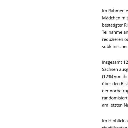
Im Rahmen ein
Mädchen mit 
bestätigter R
Teilnahme an
reduzieren o
subklinische
Insgesamt 12
Sachsen ausg
(12%) von ih
über den Ris
der Vorbefra
randomisiert
am letzten N
Im Hinblick a