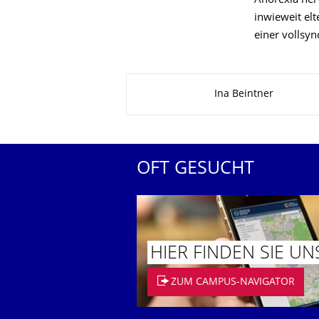
Anorexia ner
inwieweit el
einer vollsy
Zu dieser Seite
Ina Beintner
OFT GESUCHT
HIER FINDEN SIE UN
ZUM CAMPUS-NAVIGATOR