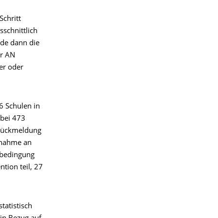
Schritt
schnittlich
rde dann die
er AN
er oder
 Schulen in
 bei 473
 Rückmeldung
ilnahme an
llbedingung
tion teil, 27
tatistisch