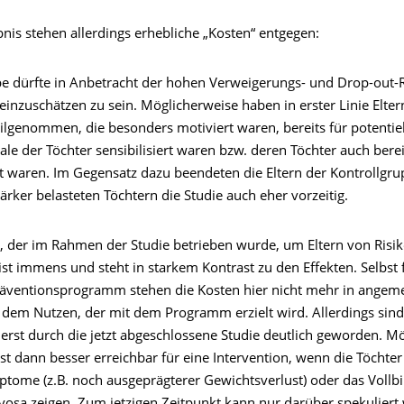
nis stehen allerdings erhebliche „Kosten“ entgegen:
be dürfte in Anbetracht der hohen Verweigerungs- und Drop-out-R
einzuschätzen zu sein. Möglicherweise haben in erster Linie Elte
lgenommen, die besonders motiviert waren, bereits für potentiel
e der Töchter sensibilisiert waren bzw. deren Töchter auch berei
gt waren. Im Gegensatz dazu beendeten die Eltern der Kontrollgru
tärker belasteten Töchtern die Studie auch eher vorzeitig.
 der im Rahmen der Studie betrieben wurde, um Eltern von Ris
ist immens und steht in starkem Kontrast zu den Effekten. Selbst 
Präventionsprogramm stehen die Kosten hier nicht mehr in ange
u dem Nutzen, der mit dem Programm erzielt wird. Allerdings sind
 erst durch die jetzt abgeschlossene Studie deutlich geworden. M
rst dann besser erreichbar für eine Intervention, wenn die Töchter
ptome (z.B. noch ausgeprägterer Gewichtsverlust) oder das Vollbi