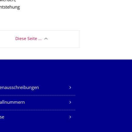
 werden,
Entstehung
Diese Seite …
lenausschreibungen
fallnummern
se