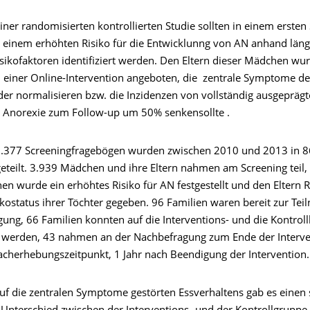
er randomisierten kontrollierten Studie sollten in einem ersten 
einem erhöhten Risiko für die Entwicklunng von AN anhand längs
isikofaktoren identifiziert werden. Den Eltern dieser Mädchen wu
 einer
Online-Intervention angeboten, die zentrale Symptome d
der normalisieren bzw. die Inzidenzen von vollständig ausgeprägt
r Anorexie zum Follow-up um 50% senkensollte .
.377 Screeningfragebögen wurden zwischen 2010 und 2013 in 86
eteilt. 3.939 Mädchen und ihre Eltern nahmen am Screening teil,
nen wurde ein erhöhtes Risiko für AN festgestellt und den Eltern
ikostatus ihrer Töchter gegeben. 96 Familien waren bereit zur Te
gung, 66 Familien konnten auf die Interventions- und die Kontro
 werden, 43 nahmen an der Nachbefragung zum Ende der Interven
acherhebungszeitpunkt, 1 Jahr nach Beendigung der Intervention.
uf die zentralen Symptome gestörten Essverhaltens gab es einen s