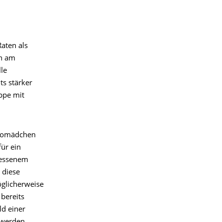
aten als
rn am
le
ts stärker
ppe mit
ikomädchen
für ein
messenem
 diese
öglicherweise
 bereits
ld einer