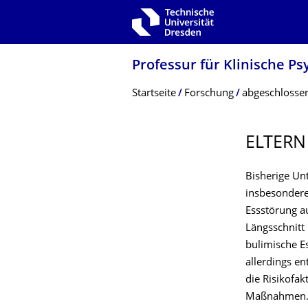
Zur Hauptnavigation springen
Zur Suche springen
Zum Inhalt springen
Professur für Klinische P
Breadcrumb-Menü
Startseite
Forschung
abgeschlossen
ELTERN
Bisherige Un
insbesondere 
Essstörung a
Längsschnitt 
bulimische E
allerdings en
die Risikofa
Maßnahmen