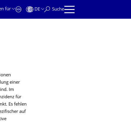
en für
DE
Suche
tionen
lung einer
ind. Im
nzidenz für
kt. Es fehlen
zifischer auf
tive