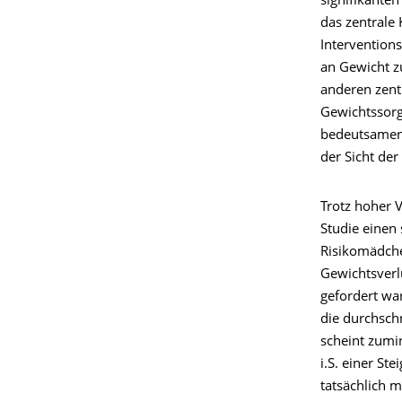
signifikante
das zentrale
Intervention
an Gewicht z
anderen zent
Gewichtssorge
bedeutsamen 
der Sicht der
Trotz hoher 
Studie einen 
Risikomädche
Gewichtsverl
gefordert wa
die durchsch
scheint zumin
i.S. einer St
tatsächlich m