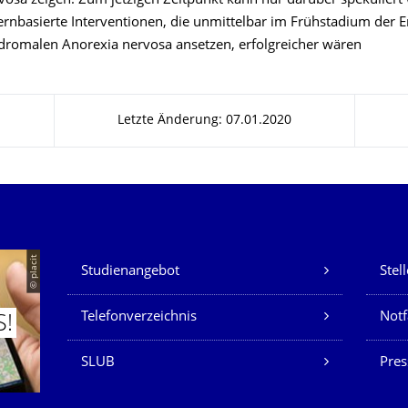
vosa zeigen. Zum jetzigen Zeitpunkt kann nur darüber spekuliert
ternbasierte Interventionen, die unmittelbar im Frühstadium der 
ndromalen Anorexia nervosa ansetzen, erfolgreicher wären
Letzte Änderung: 07.01.2020
Unsere Dienste
© placit
Studienangebot
Stel
Telefonverzeichnis
Not
S!
SLUB
Pres