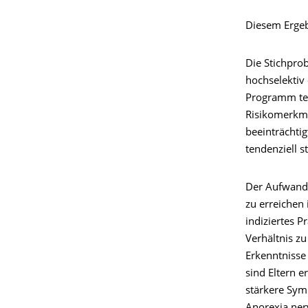
Diesem Ergeb
Die Stichpro
hochselektiv 
Programm tei
Risikomerkmal
beeinträchti
tendenziell s
Der Aufwand,
zu erreichen 
indiziertes 
Verhältnis z
Erkenntnisse
sind Eltern e
stärkere Sym