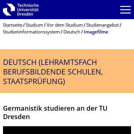
Zur Hauptnavigation springen
Zur Suche springen
Zum Inhalt springen
Breadcrumb-Menü
Startseite
Studium
Vor dem Studium
Studienangebot
Studieninformationssystem
Deutsch
Imagefilme
DEUTSCH (LEHRAMTSFACH
BERUFSBILDENDE SCHULEN,
STAATSPRÜFUNG)
Germanistik studieren an der TU
Dresden