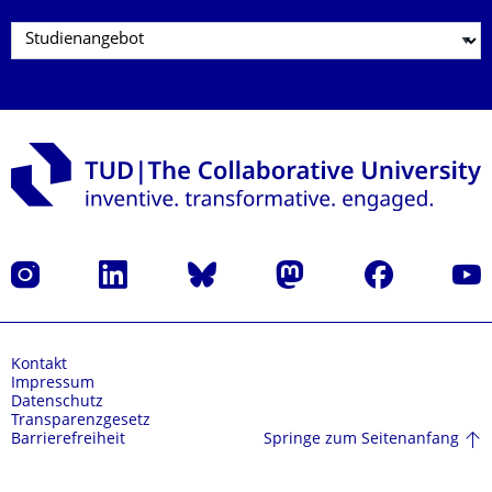
Instagram
LinkedIn
Bluesky
Mastodon
Facebook
Yout
Kontakt
Impressum
Datenschutz
Transparenzgesetz
Springe zum Seitenanfang
Barrierefreiheit