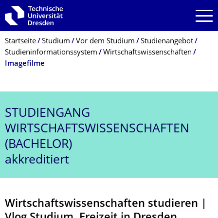
Zur Hauptnavigation springen
Zur Suche springen
Zum Inhalt springen
Breadcrumb-Menü
Startseite
Studium
Vor dem Studium
Studienangebot
Studieninformationssystem
Wirtschaftswissenschaften
Imagefilme
STUDIENGANG
WIRTSCHAFTSWISSENSCHAFTEN
(BACHELOR)
akkreditiert
Wirtschaftswissenschaften studieren |
Vlog Studium, Freizeit in Dresden,