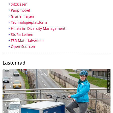
Sitzkissen
Pappmöbel
Grüner Tagen
Technologieplattform
Hilfen im Diversity Management
StuRa-Leihen
FSR Materialverleih
Open Sourcen
Lastenrad
© M. Kretzschmar