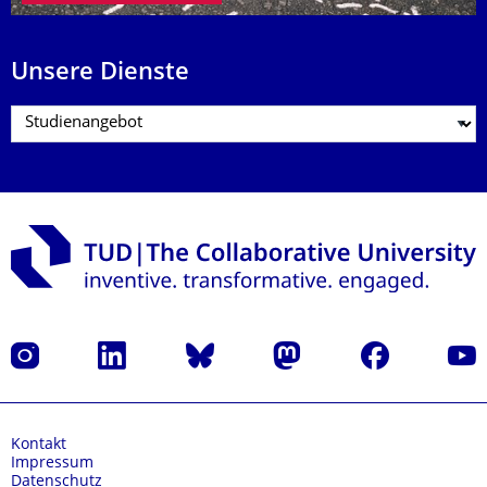
Unsere Dienste
Instagram
LinkedIn
Bluesky
Mastodon
Facebook
Yout
Kontakt
Impressum
Datenschutz