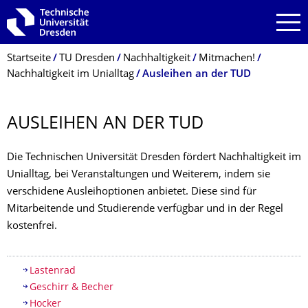
Zur Hauptnavigation springen
Zur Suche springen
Zum Inhalt springen
Breadcrumb-Menü
Startseite
TU Dresden
Nachhaltigkeit
Mitmachen!
Nachhaltigkeit im Unialltag
Ausleihen an der TUD
AUSLEIHEN AN DER TUD
Die Technischen Universität Dresden fördert Nachhaltigkeit im
Unialltag, bei Veranstaltungen und Weiterem, indem sie
verschidene Ausleihoptionen anbietet. Diese sind für
Mitarbeitende und Studierende verfügbar und in der Regel
kostenfrei.
Inhaltsverzeichnis
Lastenrad
Geschirr & Becher
Hocker