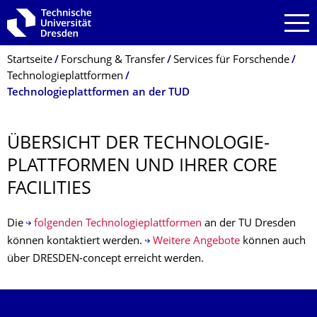
Zur Hauptnavigation springen
Zur Suche springen
Zum Inhalt springen
Breadcrumb-Menü
Startseite
Forschung & Transfer
Services für Forschende
Technologieplattformen
Technologieplattformen an der TUD
ÜBERSICHT DER TECHNOLOGIE­
PLATTFORMEN UND IHRER CORE
FACILITIES
Die
folgenden Technologieplattformen
an der TU Dresden
können kontaktiert werden.
Weitere Angebote
können auch
über DRESDEN-concept erreicht werden.