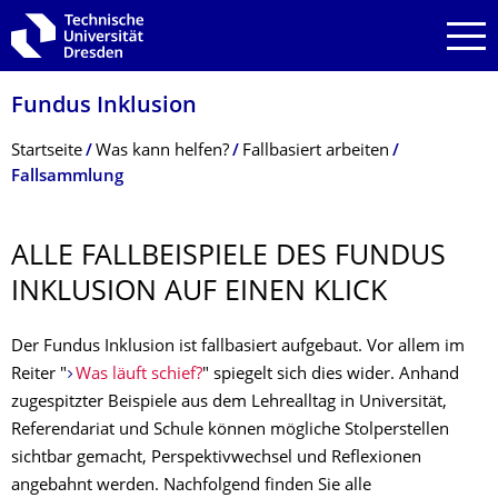
Zur Hauptnavigation springen
Zur Suche springen
Zum Inhalt springen
Fundus Inklusion
Breadcrumb-Menü
Startseite
Was kann helfen?
Fallbasiert arbeiten
Fallsammlung
ALLE FALLBEISPIELE DES FUNDUS
INKLUSION AUF EINEN KLICK
Der Fundus Inklusion ist fallbasiert aufgebaut. Vor allem im
Reiter "
Was läuft schief?
" spiegelt sich dies wider. Anhand
zugespitzter Beispiele aus dem Lehrealltag in Universität,
Referendariat und Schule können mögliche Stolperstellen
sichtbar gemacht, Perspektivwechsel und Reflexionen
angebahnt werden. Nachfolgend finden Sie alle