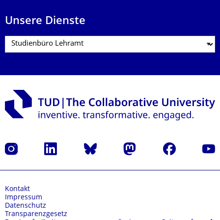
Unsere Dienste
Instagram
LinkedIn
Bluesky
Mastodon
Facebook
Yout
Kontakt
Impressum
Datenschutz
Transparenzgesetz