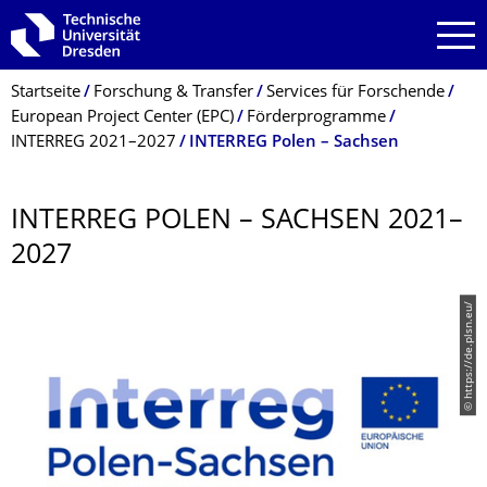
Zur Hauptnavigation springen
Zur Suche springen
Zum Inhalt springen
Breadcrumb-Menü
Startseite
Forschung & Transfer
Services für Forschende
European Project Center (EPC)
Förderprogramme
INTERREG 2021–2027
INTERREG Polen – Sachsen
INTERREG POLEN – SACHSEN 2021–
2027
© https://de.plsn.eu/