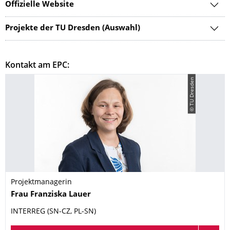
Offizielle Website
Projekte der TU Dresden (Auswahl)
Kontakt am EPC:
© TU Dresden
Projektmanagerin
Name
Frau
Franziska
Lauer
INTERREG (SN-CZ, PL-SN)