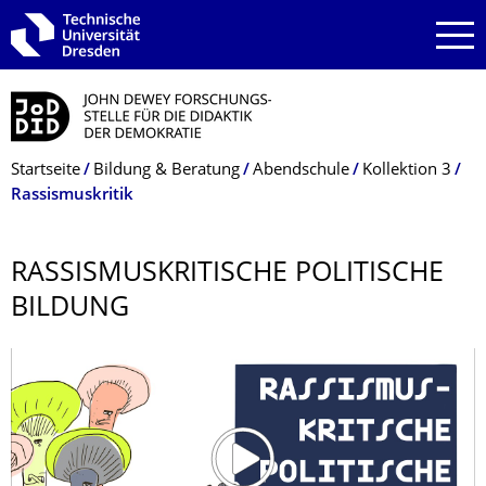
Zur Hauptnavigation springen
Zur Suche springen
Zum Inhalt springen
Breadcrumb-Menü
Startseite
Bildung & Beratung
Abendschule
Kollektion 3
Rassismuskritik
RASSISMUSKRITI­SCHE POLITISCHE
BILDUNG