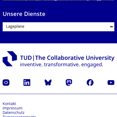
Unsere Dienste
Instagram
LinkedIn
Bluesky
Mastodon
Facebook
Yout
Kontakt
Impressum
Datenschutz