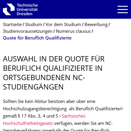
Zur Hauptnavigation springen
Zur Suche springen
Zum Inhalt springen
Breadcrumb-Menü
Startseite
Studium
Vor dem Studium
Bewerbung
Studienvoraussetzungen
Numerus clausus
Quote für Beruflich Qualifizierte
AUSWAHL IN DER QUOTE FÜR
BERUFLICH QUALIFIZIERTE IN
ORTSGEBUNDENEN NC-
STUDIENGÄNGEN
Sollten Sie kein Abitur besitzen aber über eine
Hochschulzugangsberechtigung als Beruflich Qualifizierte/r
gemäß § 17 Abs. 3, 4 und 5
Sächsisches
Hochschulfreiheitsgesetz
verfügen, werden Sie am NC-