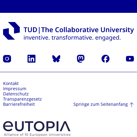
Instagram
LinkedIn
Bluesky
Mastodon
Facebook
Yout
Kontakt
Impressum
Datenschutz
Transparenzgesetz
Springe zum Seitenanfang
Barrierefreiheit