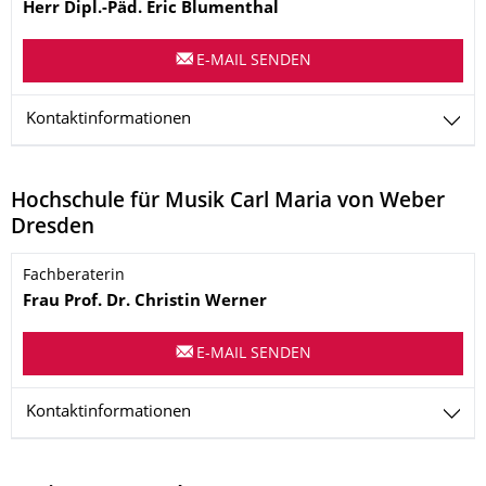
Herr
Dipl.-Päd.
Eric
Blumenthal
E-MAIL SENDEN
Kontaktinformationen
Hochschule für Musik Carl Maria von Weber
Dresden
Name
Fachberaterin
Frau
Prof. Dr.
Christin
Werner
E-MAIL SENDEN
Kontaktinformationen