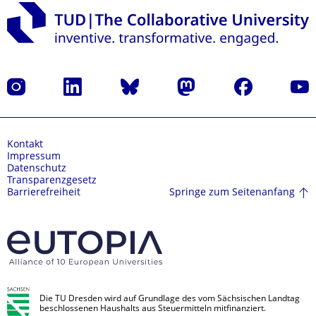
Instagram
LinkedIn
Bluesky
Mastodon
Facebook
Yout
Kontakt
Impressum
Datenschutz
Transparenzgesetz
Springe zum Seitenanfang
Barrierefreiheit
Die TU Dresden wird auf Grundlage des vom Sächsischen Landtag
beschlossenen Haushalts aus Steuermitteln mitfinanziert.