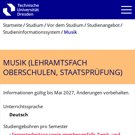
Zur Hauptnavigation springen
Zur Suche springen
Zum Inhalt springen
Breadcrumb-Menü
Startseite
Studium
Vor dem Studium
Studienangebot
Studieninformationssystem
Musik
MUSIK (LEHRAMTSFACH
OBERSCHULEN, STAATSPRÜFUNG)
Informationen gültig bis Mai 2027, Änderungen vorbehalten.
Unterrichtssprache
Deutsch
Studiengebühren pro Semester