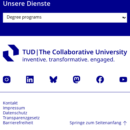
Unsere Dienste
Instagram
LinkedIn
Bluesky
Mastodon
Facebook
Yout
Kontakt
Impressum
Datenschutz
Transparenzgesetz
Springe zum Seitenanfang
Barrierefreiheit