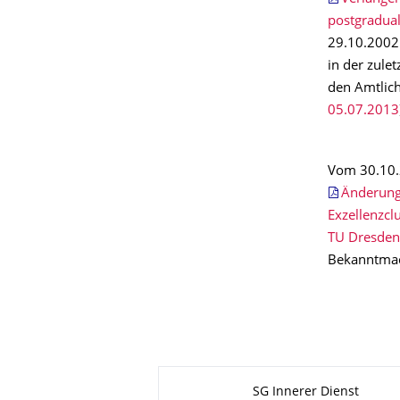
postgradual
29.10.2002
in der zule
den Amtlic
05.07.2013
Vom 30.10.2
Änderung
Exzellenzcl
TU Dresden
Bekanntma
Zu dieser Seite
SG Innerer Dienst