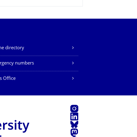
e directory
rgency numbers
s Office
Instagram
LinkedIn
Bluesky
Mastodon