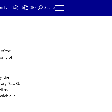
en für
DE
Suche
 of the
nomy of
y, the
rary (SLUB),
ll as
ailable in