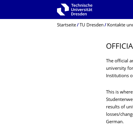
Zur Hauptnavigation springen
Zur Suche springen
Zum Inhalt springen
Breadcrumb-Menü
Startseite
TU Dresden
Kontakte und
OFFICI
The official
university fo
Institutions 
This is where
Studentenwer
results of un
losses/change
German.