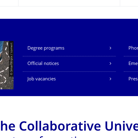
Unsere Dienste
© Smarterpix / tomert
Degree programs
Phon
Official notices
Eme
Job vacancies
Pres