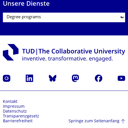
Unsere Dienste
Instagram
LinkedIn
Bluesky
Mastodon
Facebook
Yout
Kontakt
Impressum
Datenschutz
Transparenzgesetz
Springe zum Seitenanfang
Barrierefreiheit