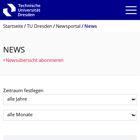
Zur Hauptnavigation springen
Zur Suche springen
Zum Inhalt springen
Breadcrumb-Menü
Startseite
TU Dresden
Newsportal
News
NEWS
Newsübersicht abonnieren
Zeitraum festlegen
Jahr auswählen
Monat auswählen