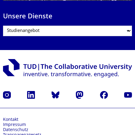
Unsere Dienste
Instagram
LinkedIn
Bluesky
Mastodon
Facebook
Yout
Kontakt
Impressum
Datenschutz