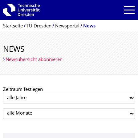
Zur Hauptnavigation springen
Zur Suche springen
Zum Inhalt springen
Breadcrumb-Menü
Startseite
TU Dresden
Newsportal
News
NEWS
Newsübersicht abonnieren
Zeitraum festlegen
Jahr auswählen
Monat auswählen