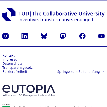
Instagram
LinkedIn
Bluesky
Mastodon
Facebook
Yout
Kontakt
Impressum
Datenschutz
Transparenzgesetz
Springe zum Seitenanfang
Barrierefreiheit