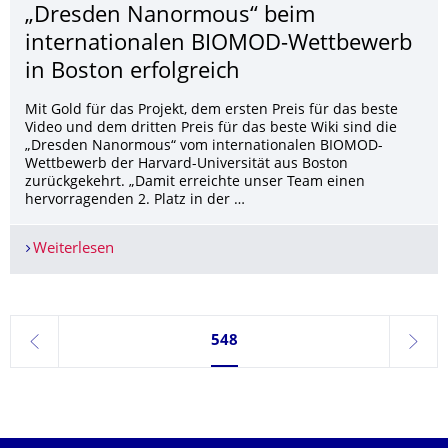
„Dresden Nanormous“ beim
internationalen BIOMOD-Wettbewerb
in Boston erfolgreich
Mit Gold für das Projekt, dem ersten Preis für das beste
Video und dem dritten Preis für das beste Wiki sind die
„Dresden Nanormous“ vom internationalen BIOMOD-
Wettbewerb der Harvard-Universität aus Boston
zurückgekehrt. „Damit erreichte unser Team einen
hervorragenden 2. Platz in der …
Weiterlesen
„Dresden Nanormous“ beim internationalen BIO
Seite 548, aktuell ausgewählt
548
zurück
weite