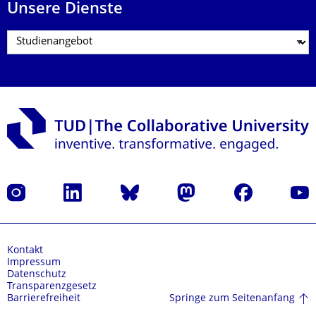
Unsere Dienste
Instagram
LinkedIn
Bluesky
Mastodon
Facebook
Yout
Kontakt
Impressum
Datenschutz
Transparenzgesetz
Springe zum Seitenanfang
Barrierefreiheit