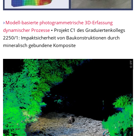
Modell-basierte photogrammetrische 3D-Erfassung
dynamischer Prozesse
• Projekt C1 des Graduiertenkollegs
2250/1: Impaktsicherheit von Baukonstruktionen durch
mineralisch gebundene Komposite
© IPF