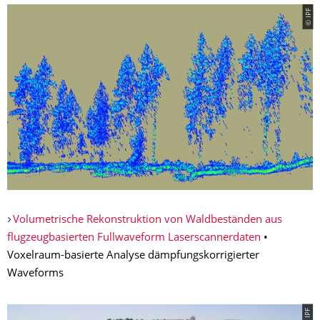
© IPF
Volumetrische Rekonstruktion von Waldbeständen aus
flugzeugbasierten Fullwaveform Laserscannerdaten
•
Voxelraum-basierte Analyse dämpfungskorrigierter
Waveforms
© IPF