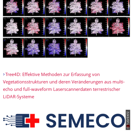
Tree4D: Effektive Methoden zur Erfassung von
Vegetationsstrukturen und deren Veränderungen aus multi-
echo und full-waveform Laserscannerdaten terrestrischer
LiDAR-Systeme
© TUD/EKFZ