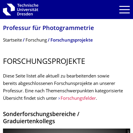
Zur Hauptnavigation springen
Zur Suche springen
Zum Inhalt springen
Professur für Photogrammetrie
Breadcrumb-Menü
Startseite
Forschung
Forschungsprojekte
FORSCHUNGSPRO­JEKTE
Diese Seite listet alle aktuell zu bearbeitenden sowie
bereits abgeschlossenen Forschunsprojekte an unserer
Professur. Eine nach Themenschwerpunkten kategorisierte
Übersicht findet sich unter
Forschungsfelder
.
Sonderforschungsbereiche /
Graduiertenkollegs