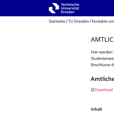
Zur Hauptnavigation springen
Zur Suche springen
Zum Inhalt springen
Breadcrumb-Menü
Startseite
TU Dresden
Kontakte und
AMTLIC
Hier werden 
Studentenwer
Beschlüsse d
Amtlich
Download 
Inhalt