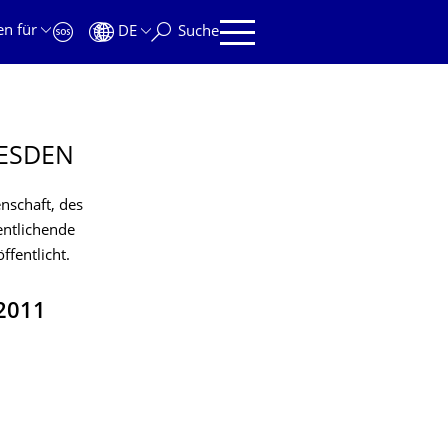
en für
DE
Suche
ESDEN
nschaft, des
entlichende
fentlicht.
2011