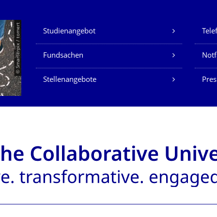
Unsere Dienste
© Smarterpix / tomert
Studienangebot
Tele
Fundsachen
Notf
Stellenangebote
Pres