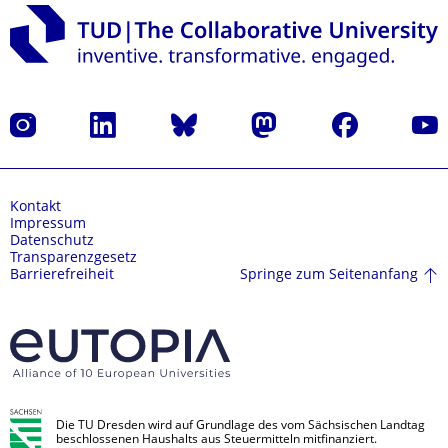
Instagram
LinkedIn
Bluesky
Mastodon
Facebook
Yout
Kontakt
Impressum
Datenschutz
Transparenzgesetz
Springe zum Seitenanfang
Barrierefreiheit
Die TU Dresden wird auf Grundlage des vom Sächsischen Landtag
beschlossenen Haushalts aus Steuermitteln mitfinanziert.