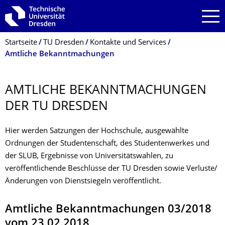
Zur Hauptnavigation springen
Zur Suche springen
Zum Inhalt springen
Breadcrumb-Menü
Startseite
TU Dresden
Kontakte und Services
Amtliche Bekanntmachungen
AMTLICHE BEKANNTMACHUN­GEN
DER TU DRESDEN
Hier werden Satzungen der Hochschule, ausgewählte
Ordnungen der Studentenschaft, des Studentenwerkes und
der SLUB, Ergebnisse von Universitätswahlen, zu
veröffentlichende Beschlüsse der TU Dresden sowie Verluste/
Änderungen von Dienstsiegeln veröffentlicht.
Amtliche Bekanntmachungen 03/2018
vom 23.02.2018