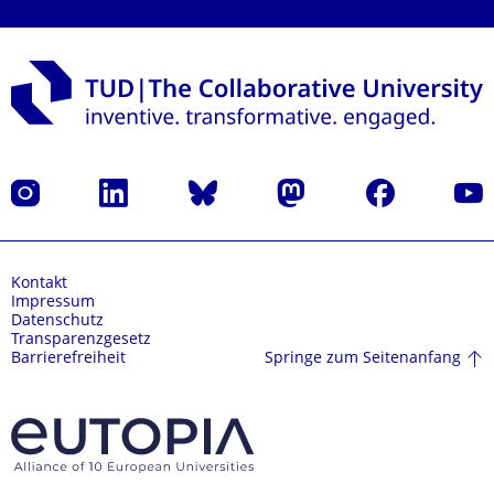
Instagram
LinkedIn
Bluesky
Mastodon
Facebook
Yout
Kontakt
Impressum
Datenschutz
Transparenzgesetz
Springe zum Seitenanfang
Barrierefreiheit