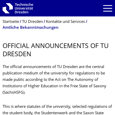
Zur Hauptnavigation springen
Zur Suche springen
Zum Inhalt springen
Breadcrumb-Menü
Startseite
TU Dresden
Kontakte und Services
Amtliche Bekanntmachungen
OFFICIAL ANNOUNCEMENTS OF TU
DRESDEN
The official announcements of TU Dresden are the central
publication medium of the university for regulations to be
made public according to the Act on The Autonomy of
Institutions of Higher Education in the Free State of Saxony
(SächsHSFG).
This is where statutes of the university, selected regulations of
the student body, the Studentenwerk and the Saxon State