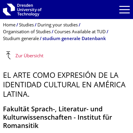
Skip to main navigation
Skip to search
Skip to content
Breadcrumb Menu
Home
Studies
During your studies
Organisation of Studies
Courses Available at TUD
Studium generale
studium generale Datenbank
Zur Übersicht
EL ARTE COMO EXPRESIÓN DE LA
IDENTIDAD CULTURAL EN AMÉRICA
LATINA.
Fakultät Sprach-, Literatur- und
Kulturwissenschaften - Institut für
Romansitik