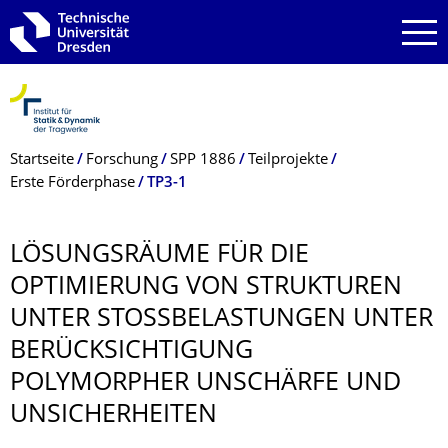
Zur Hauptnavigation springen
Zur Suche springen
Zum Inhalt springen
Breadcrumb-Menü
Startseite
Forschung
SPP 1886
Teilprojekte
Erste Förderphase
TP3-1
LÖSUNGSRÄUME FÜR DIE
OPTIMIERUNG VON STRUKTUREN
UNTER STOSSBELASTUNGEN UNTER B
ERÜCKSICHTI­GUNG P
OLYMORPHER UNSCHÄRFE UND U
NSICHERHEITEN