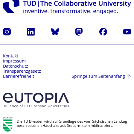
Instagram
LinkedIn
Bluesky
Mastodon
Facebook
Yout
Kontakt
Impressum
Datenschutz
Transparenzgesetz
Springe zum Seitenanfang
Barrierefreiheit
Die TU Dresden wird auf Grundlage des vom Sächsischen Landtag
beschlossenen Haushalts aus Steuermitteln mitfinanziert.