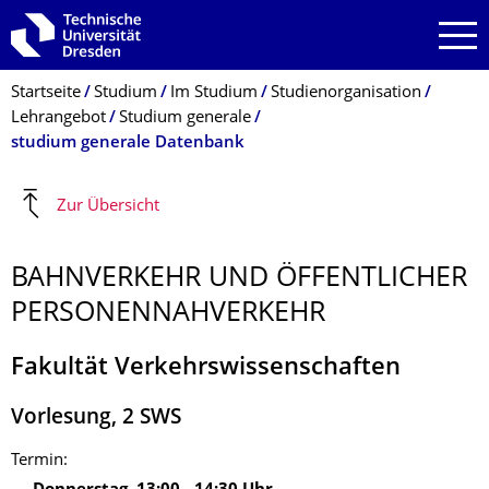
Zur Hauptnavigation springen
Zur Suche springen
Zum Inhalt springen
Breadcrumb-Menü
Startseite
Studium
Im Studium
Studienorganisation
Lehrangebot
Studium generale
studium generale Datenbank
Zur Übersicht
BAHNVERKEHR UND ÖFFENTLICHER
PERSONENNAHVERKEHR
Fakultät Verkehrswissenschaften
Vorlesung
,
2
SWS
Termin: