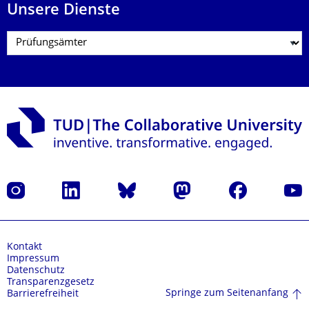
Unsere Dienste
Instagram
LinkedIn
Bluesky
Mastodon
Facebook
Yout
Kontakt
Impressum
Datenschutz
Transparenzgesetz
Springe zum Seitenanfang
Barrierefreiheit