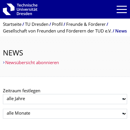
Zur Hauptnavigation springen
Zur Suche springen
Zum Inhalt springen
Breadcrumb-Menü
Startseite
TU Dresden
Profil
Freunde & Förderer
Gesellschaft von Freunden und Förderern der TUD e.V.
News
NEWS
Newsübersicht abonnieren
Zeitraum festlegen
Jahr auswählen
Monat auswählen