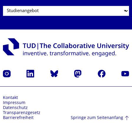
Instagram
LinkedIn
Bluesky
Mastodon
Facebook
Yout
Kontakt
Impressum
Datenschutz
Transparenzgesetz
Springe zum Seitenanfang
Barrierefreiheit