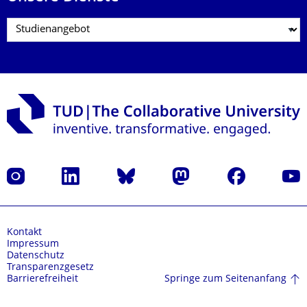
Instagram
LinkedIn
Bluesky
Mastodon
Facebook
Yout
Kontakt
Impressum
Datenschutz
Transparenzgesetz
Springe zum Seitenanfang
Barrierefreiheit