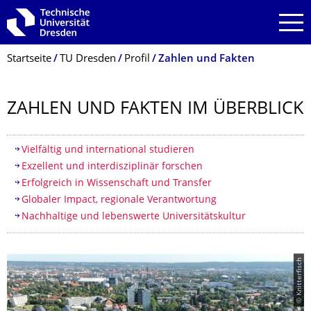
Zur Hauptnavigation springen
Zur Suche springen
Zum Inhalt springen
Breadcrumb-Menü
Startseite
TU Dresden
Profil
Zahlen und Fakten
ZAHLEN UND FAKTEN IM ÜBERBLICK
Inhaltsverzeichnis
Vielfältig und international studieren
Exzellent und interdisziplinär forschen
Erfolgreich in Wissenschaft und Transfer
Globaler Impact, regionale Verantwortung
Nachhaltige und lebenswerte Universitätskultur
© Knitterfisch