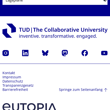
Instagram
LinkedIn
Bluesky
Mastodon
Facebook
Yout
Kontakt
Impressum
Datenschutz
Transparenzgesetz
Springe zum Seitenanfang
Barrierefreiheit