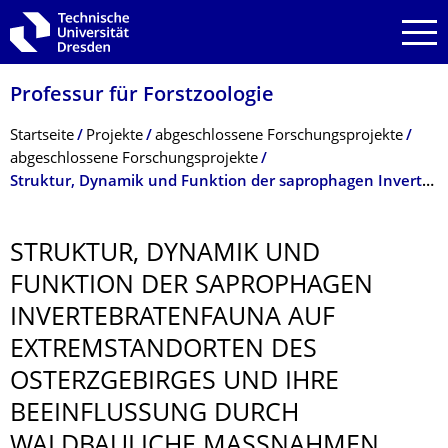
Zur Hauptnavigation springen
Zur Suche springen
Zum Inhalt springen
Professur für Forstzoologie
Breadcrumb-Menü
Startseite
Projekte
abgeschlossene Forschungsprojekte
abgeschlossene Forschungsprojekte
Struktur, Dynamik und Funktion der saprophagen Invertebratenfauna auf Extremstandorten des Osterzgebirges und ihre Beeinflussung durch waldbauliche Maßnahmen
STRUKTUR, DYNAMIK UND
FUNKTION DER SAPROPHAGEN
INVERTEBRATEN­FAUNA AUF
EXTREMSTAND­ORTEN DES
OSTERZGEBIRGES UND IHRE
BEEINFLUSSUNG DURCH
WALDBAULICHE MASSNAHMEN