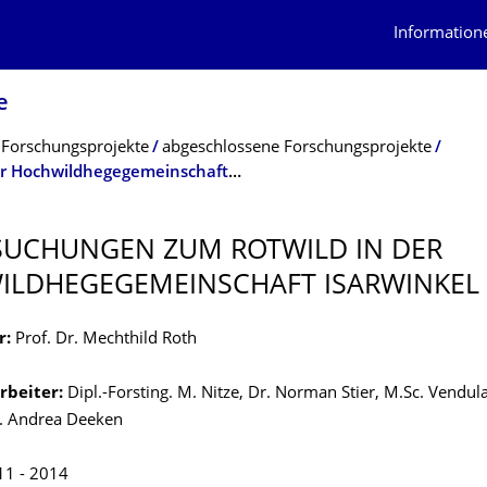
Information
e
 Forschungsprojekte
abgeschlossene Forschungsprojekte
Untersuchungen zum Rotwild in der Hochwildhegegemeinschaft Isarwinkel
UCHUNGEN ZUM ROTWILD IN DER
LDHEGEGE­MEINSCHAFT ISARWINKEL
r:
Prof. Dr. Mechthild Roth
rbeiter:
Dipl.-Forsting. M. Nitze, Dr. Norman Stier, M.Sc. Vendul
. Andrea Deeken
1 - 2014