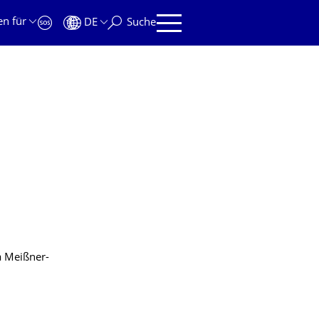
en für
DE
Suche
a Meißner-