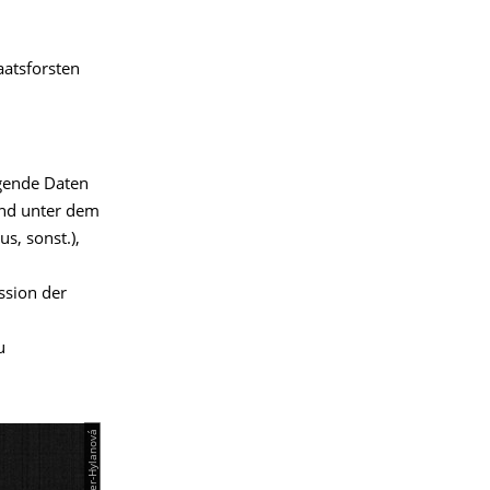
aatsforsten
gende Daten
nd unter dem
s, sonst.),
ssion der
u