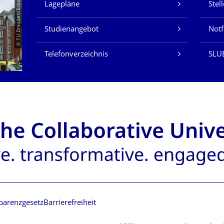
© TU Dresden/Eckold
Lagepläne
Stel
Studienangebot
Not
Telefonverzeichnis
SLU
parenzgesetz
Barrierefreiheit