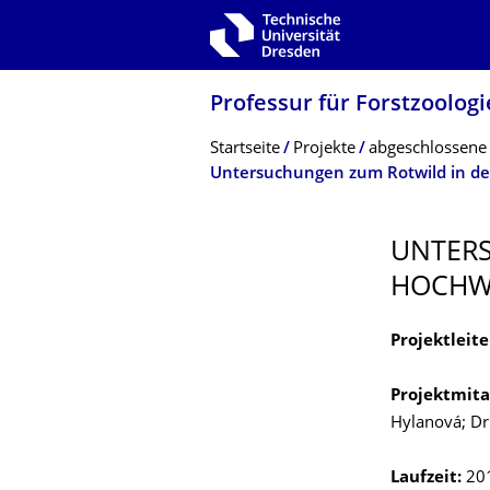
Zur Hauptnavigation springen
Zur Suche springen
Zum Inhalt springen
Professur für Forstzoologi
Breadcrumb-Menü
Startseite
Projekte
abgeschlossene
UNTERS
HOCHWI
Projektleite
Projektmita
Hylanová; Dr
Laufzeit:
201