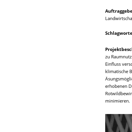
Auftraggebe
Landwirtscha
Schlagworte
Projektbes
zu Raumnutz
Einfluss vers
klimatische 
Äsungsmöglic
erhobenen Da
Rotwildbewir
minimieren.