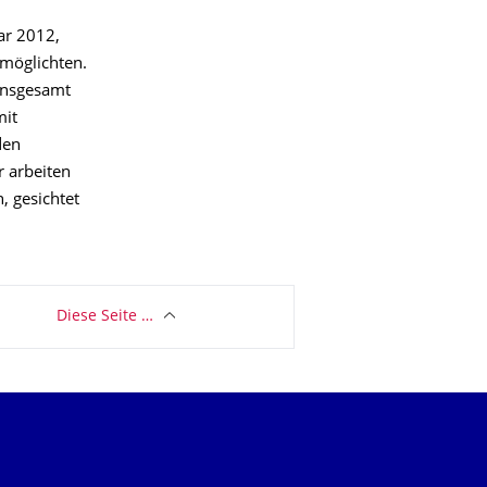
ar 2012,
rmöglichten.
 Insgesamt
mit
den
r arbeiten
, gesichtet
Diese Seite …