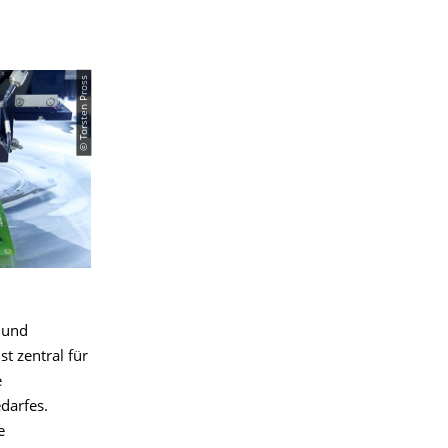
© Torsten Pross
e und
st zentral für
e
darfes.
e