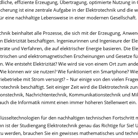
liche, effiziente Erzeugung, Übertragung, optimierte Nutzung in
icherung ist eine zentrale Aufgabe in der Elektrotechnik und die w
ür eine nachhaltige Lebensweise in einer modernen Gesellschaft.
echnik beinhaltet alle Prozesse, die sich mit der Erzeugung, Anw
n Elektrizität beschäftigen. Ingenieurinnen und Ingenieure der El
räte und Verfahren, die auf elektrischer Energie basieren. Die El
ektrischen und elektromagnetischen Erscheinungen und Gesetze fü
 Wie entsteht Elektrizität? Wie wird sie von einem Ort zum and
Wie können wir sie nutzen? Wie funktioniert ein Smartphone? Wi
iebetriebe mit Strom versorgt? – Nur einige von den vielen Frage
trotechnik beschäftigt. Seit einiger Zeit wird die Elektrotechnik 
ionstechnik, Nachrichtentechnik, Kommunikationstechnik und Mi
auch die Informatik nimmt einen immer höheren Stellenwert ein.
üsseltechnologien für den nachhaltigen technischen Fortschritt m
n ist der Studiengang Elektrotechnik genau das Richtige für Sie!
 zu werden, brauchen Sie ein gewisses mathematisches und techn