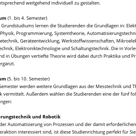
tsprechend weitgehend individuell zu gestalten.
ium
(1. bis 4. Semester)
Grundstudiums lernen die Studierenden die Grundlagen in: Elekt
Physik, Programmierung, Systemtheorie, Automatisierungstechni
ietechnik, Geräteentwicklung, Werkstoffwissenschaften, Mikroelek
echnik, Elektroniktechnologie und Schaltungstechnik. Die in Vorl
nd in Übungen vertiefte Theorie wird dabei durch Praktika und Pr
rgänzt.
ium
(5. bis 10. Semester)
 Semester werden weitere Grundlagen aus der Messtechnik und T
ik vermittelt. Außerdem wählen die Studierenden eine der fünf f
ungen:
erungstechnik und Robotik
der Automatisierung von Prozessen und der damit erforderliche
raktion interessiert sind, ist diese Studienrichtung perfekt für Sie