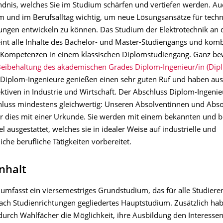
dnis, welches Sie im Studium schärfen und vertiefen werden. Auc
um und im Berufsalltag wichtig, um neue Lösungsansätze für tech
ungen entwickeln zu können. Das Studium der Elektrotechnik an 
int alle Inhalte des Bachelor- und Master-Studiengangs und komb
 Kompetenzen in einem klassischen Diplomstudiengang. Ganz b
eibehaltung des akademischen Grades Diplom-Ingenieur/in (Dipl.
 Diplom-Ingenieure genießen einen sehr guten Ruf und haben au
ktiven in Industrie und Wirtschaft. Der Abschluss Diplom-Ingenie
luss mindestens gleichwertig: Unseren Absolventinnen und Abs
ir dies mit einer Urkunde. Sie werden mit einem bekannten und 
el ausgestattet, welches sie in idealer Weise auf industrielle und
iche berufliche Tätigkeiten vorbereitet.
nhalt
umfasst ein viersemestriges Grundstudium, das für alle Studiere
 nach Studienrichtungen gegliedertes Hauptstudium. Zusätzlich ha
durch Wahlfächer die Möglichkeit, ihre Ausbildung den Interesse