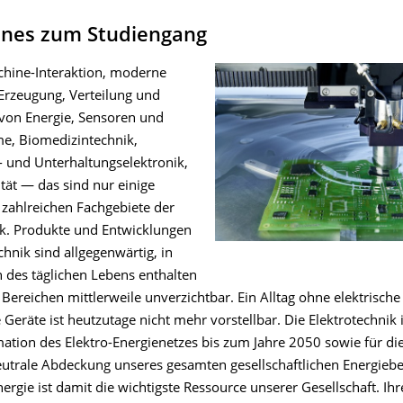
ines zum Studiengang
hine-Interaktion, moderne
Erzeugung, Verteilung und
von Energie, Sensoren und
e, Biomedizintechnik,
- und Unterhaltungselektronik,
tät — das sind nur einige
 zahlreichen Fachgebiete der
ik. Produkte und Entwicklungen
chnik sind allgegenwärtig, in
n des täglichen Lebens enthalten
 Bereichen mittlerweile unverzichtbar. Ein Alltag ohne elektrisch
 Geräte ist heutzutage nicht mehr vorstellbar. Die Elektrotechnik i
mation des Elektro-Energienetzes bis zum Jahre 2050 sowie für di
utrale Abdeckung unseres gesamten gesellschaftlichen Energiebe
nergie ist damit die wichtigste Ressource unserer Gesellschaft. Ihr