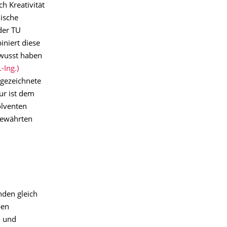
h Kreativität
nische
der TU
iniert diese
ewusst haben
-Ing.)
sgezeichnete
ur ist dem
olventen
bewährten
nden gleich
ben
n und