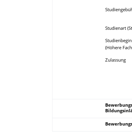
Studiengebü
Studienart
(
S
Studienbegin
(
Höhere Fach
Zulassung
Bewerbungsp
Bewerbungs
Bildungsinl
Bewerbungs