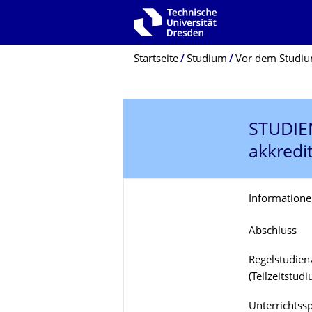
Zur Hauptnavigation springen
Zur Suche springen
Zum Inhalt springen
Breadcrumb-Menü
Startseite
Studium
Vor dem Studi
STUDI
akkredit
Informatione
Abschluss
Regelstudienz
(Teilzeitstud
Unterrichtss