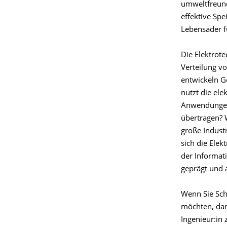
umweltfreund
effektive Spe
Lebensader f
Die Elektrot
Verteilung vo
entwickeln Ge
nutzt die el
Anwendungen.
übertragen? 
große Industr
sich die Elek
der Informat
geprägt und 
Wenn Sie Schl
möchten, dan
Ingenieur:in