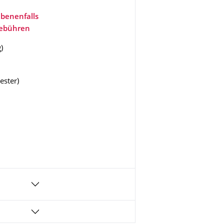
benenfalls
gebühren
g
)
ester
)