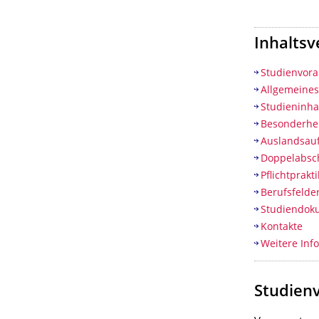
Inhaltsv
Studienvor
Allgemeine
Studieninha
Besonderhe
Auslandsauf
Doppelabsc
Pflichtprak
Berufsfelde
Studiendok
Kontakte
Weitere Inf
Studien