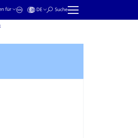
en für
DE
Suche
k