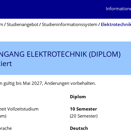
Information
um
Studienangebot
Studieninformationssystem
Elektrotechni
ENGANG
ELEKTROTECHNIK (DIPLOM)
iert
n gültig bis Mai 2027, Änderungen vorbehalten.
Diplom
eit Vollzeitstudium
10 Semester
ium)
(20 Semester)
prache
Deutsch