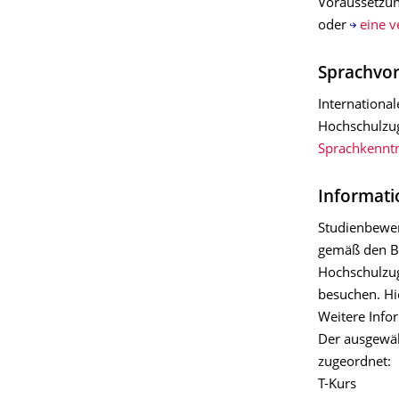
Voraussetzun
oder
eine v
Sprachvo
Internationa
Hochschulzug
Sprachkenntn
Informati
Studienbewer
gemäß den Be
Hochschulzug
besuchen. Hi
Weitere Info
Der ausgewäh
zugeordnet:
T-Kurs