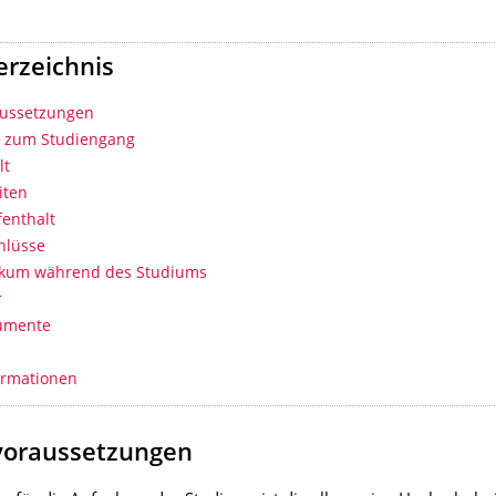
erzeichnis
aussetzungen
s zum Studiengang
lt
iten
enthalt
hlüsse
tikum während des Studiums
r
umente
ormationen
voraussetzungen