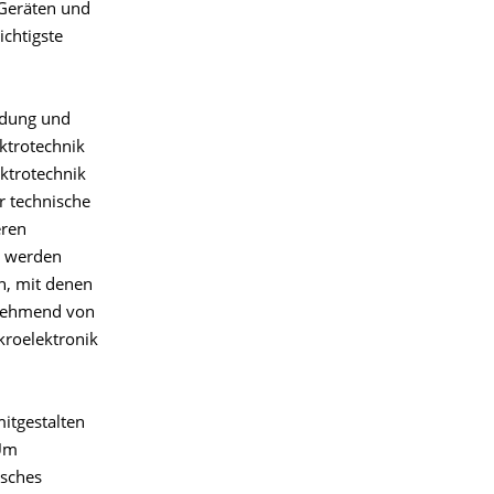
 Geräten und
ichtigste
endung und
ektrotechnik
ektrotechnik
r technische
eren
e werden
n, mit denen
zunehmend von
kroelektronik
itgestalten
 Um
isches