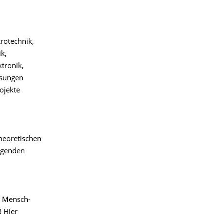
rotechnik,
k,
tronik,
esungen
ojekte
heoretischen
olgenden
n Mensch-
! Hier