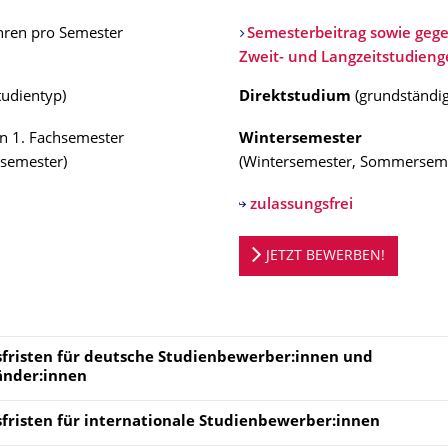
hren pro Semester
Semesterbeitrag sowie gege
Zweit- und Langzeitstudien
tudientyp
)
Direktstudium
(
grundständi
n 1. Fachsemester
Wintersemester
semester
)
(
Wintersemester, Sommersem
zulassungsfrei
ortal
JETZT BEWERBEN!
fristen für deutsche Studienbewerber:innen und
änder:innen
fristen für
internationale Studienbewerber:innen