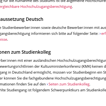
g für die Aufnahme des Studiums ist die allgemeine Hochschulreif
ergleichbare Hochschulzugangsberechtigung
.
raussetzung Deutsch
le Studienbewerber:innen sowie deutsche Bewerber:innen mit aus
angsberechtigung informieren sich bitte auf folgender Seite:
er
isse
.
onen zum Studienkolleg
ber:innen mit einer ausländischen Hochschulzugangsberechtigu
wertungsrichtlinien der Kultusministerkonferenz (KMK) keinen d
ang in Deutschland ermöglicht, müssen vor Studienbeginn ein S
er können Sie die fachgebundene Hochschulzugangsberechtigun
rmationen finden Sie auf den
Seiten zum Studienkolleg
.
lte Studiengang ist folgendem Schwerpunktkurs am Studienkoll