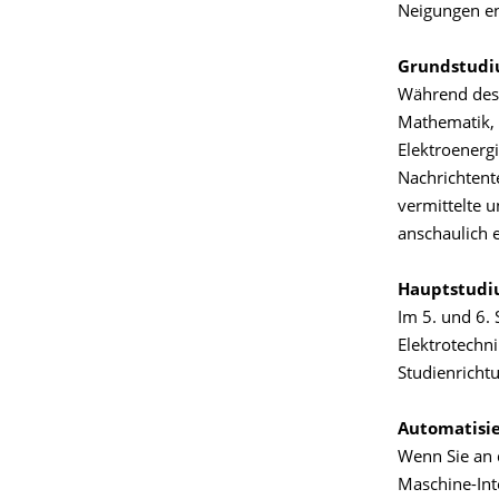
Neigungen en
Grundstud
Während des 
Mathematik, 
Elektroenerg
Nachrichtent
vermittelte u
anschaulich e
Hauptstud
Im 5. und 6.
Elektrotechn
Studienricht
Automatisi
Wenn Sie an 
Maschine-Inte