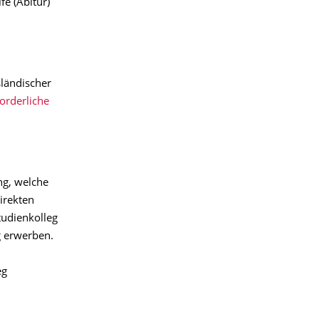
e (Abitur)
ländischer
forderliche
ng, welche
irekten
tudienkolleg
g erwerben.
eg