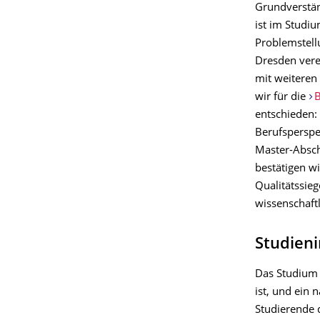
Grundverstän
ist im Studi
Problemstell
Dresden vere
mit weiteren
wir für die
B
entschieden:
Berufsperspe
Master-Absch
bestätigen w
Qualitätssieg
wissenschaftl
Studieni
Das Studium 
ist, und ein
Studierende 