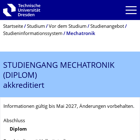
Zur Hauptnavigation springen
Zur Suche springen
Zum Inhalt springen
Breadcrumb-Menü
Startseite
Studium
Vor dem Studium
Studienangebot
Studieninformationssystem
Mechatronik
STUDIENGANG
MECHATRONIK
(DIPLOM)
akkreditiert
Informationen gültig bis Mai 2027, Änderungen vorbehalten.
Abschluss
Diplom