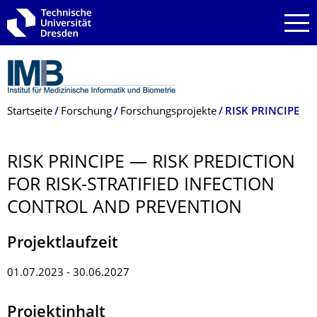
Zur Hauptnavigation springen
Zur Suche springen
Zum Inhalt springen
Breadcrumb-Menü
Startseite
Forschung
Forschungsprojekte
RISK PRINCIPE
RISK PRINCIPE — RISK PREDICTION
FOR RISK-STRATIFIED INFECTION
CONTROL AND PREVENTION
Projektlaufzeit
01.07.2023 - 30.06.2027
Projektinhalt