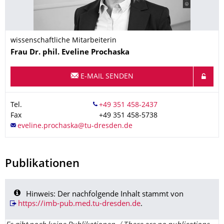
wissenschaftliche Mitarbeiterin
Name
Frau
Dr. phil.
Eveline
Prochaska
E-MAIL SENDEN
Tel.
Fax
+49 351 458-5738
Publikationen
Hinweis: Der nachfolgende Inhalt stammt von
https://imb-pub.med.tu-dresden.de
.