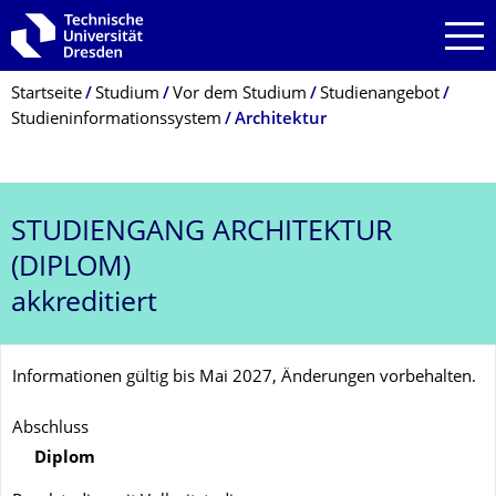
Zur Hauptnavigation springen
Zur Suche springen
Zum Inhalt springen
Breadcrumb-Menü
Startseite
Studium
Vor dem Studium
Studienangebot
Studieninformationssystem
Architektur
STUDIENGANG
ARCHITEKTUR
(DIPLOM)
akkreditiert
Informationen gültig bis Mai 2027, Änderungen vorbehalten.
Abschluss
Diplom