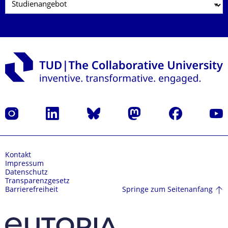
Instagram
LinkedIn
Bluesky
Mastodon
Facebook
Yout
Kontakt
Impressum
Datenschutz
Transparenzgesetz
Springe zum Seitenanfang
Barrierefreiheit