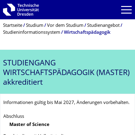
Zur Hauptnavigation springen
Zur Suche springen
Zum Inhalt springen
Breadcrumb-Menü
Startseite
Studium
Vor dem Studium
Studienangebot
Studieninformationssystem
Wirtschaftspädagogik
STUDIENGANG
WIRTSCHAFTSPÄDAGOGIK (MASTER)
akkreditiert
Informationen gültig bis Mai 2027, Änderungen vorbehalten.
Abschluss
Master of Science