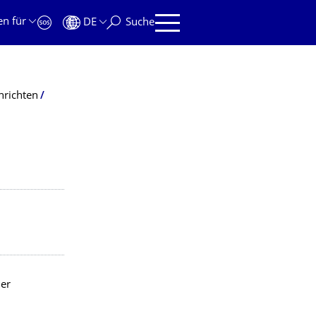
en für
DE
Suche
nrichten
der