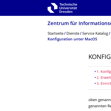
Zur Hauptnavigation springen
Zur Suche springen
Zum Inhalt springen
Zentrum für Informations­
Breadcrumb-Menü
Startseite
Dienste
Service Katalog
Konfiguration unter MacOS
KONFIG
Inhaltsv
1. Konfi
2. Erwei
3. Einri
oben genannte
genannten Re