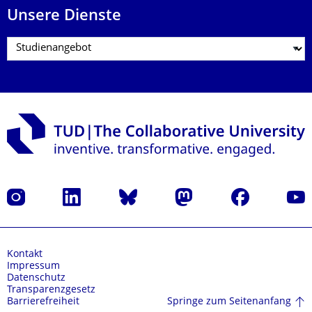
Unsere Dienste
Instagram
LinkedIn
Bluesky
Mastodon
Facebook
Yout
Kontakt
Impressum
Datenschutz
Transparenzgesetz
Springe zum Seitenanfang
Barrierefreiheit