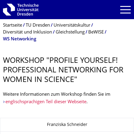
Zur Hauptnavigation springen
Zur Suche springen
Zum Inhalt springen
Breadcrumb-Menü
Startseite
TU Dresden
Universitätskultur
Diversität und Inklusion
Gleichstellung
BeWISE
WS Networking
WORKSHOP "PROFILE YOURSELF!
PROFESSIONAL NETWORKING FOR
WOMEN IN SCIENCE"
Weitere Informationen zum Workshop finden Sie im
englischsprachigen Teil dieser Webseite
.
Zu dieser Seite
Franziska Schneider