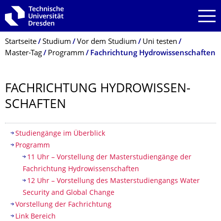
Zur Hauptnavigation springen
Zur Suche springen
Zum Inhalt springen
Breadcrumb-Menü
Startseite
Studium
Vor dem Studium
Uni testen
Master-Tag
Programm
Fachrichtung Hydrowissenschaften
FACHRICHTUNG HYDROWISSEN­
SCHAFTEN
Inhaltsverzeichnis
Studiengänge im Überblick
Programm
11 Uhr – Vorstellung der Masterstudiengänge der
Fachrichtung Hydrowissenschaften
12 Uhr – Vorstellung des Masterstudiengangs Water
Security and Global Change
Vorstellung der Fachrichtung
Link Bereich​