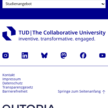
Instagram
LinkedIn
Bluesky
Mastodon
Facebook
Yout
Kontakt
Impressum
Datenschutz
Transparenzgesetz
Springe zum Seitenanfang
Barrierefreiheit