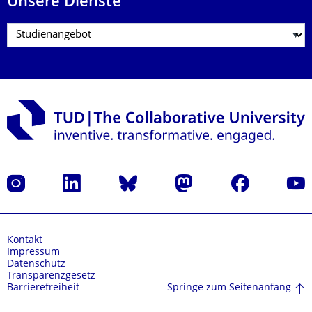
Unsere Dienste
Instagram
LinkedIn
Bluesky
Mastodon
Facebook
Yout
Kontakt
Impressum
Datenschutz
Transparenzgesetz
Springe zum Seitenanfang
Barrierefreiheit