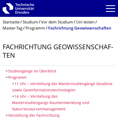
Zur Hauptnavigation springen
Zur Suche springen
Zum Inhalt springen
Breadcrumb-Menü
Startseite
Studium
Vor dem Studium
Uni testen
Master-Tag
Programm
Fachrichtung Geowissenschaften
FACHRICHTUNG GEOWISSENSCHAF­
TEN
Inhaltsverzeichnis
Studiengänge im Überblick
Programm
11 Uhr – Vorstellung der Masterstudiengänge Geodäsie
sowie Geoinformationstechnologien
14 Uhr – Vorstellung des
Masterstudiengangs Raumentwicklung und
Naturressourcenmanagement
Vorstellung der Fachrichtung