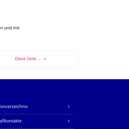
on und mit
Diese Seite …
fonverzeichnis
allkontakte