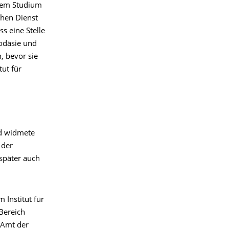
rem Studium
chen Dienst
s eine Stelle
odäsie und
, bevor sie
tut für
nd widmete
 der
später auch
 Institut für
Bereich
 Amt der