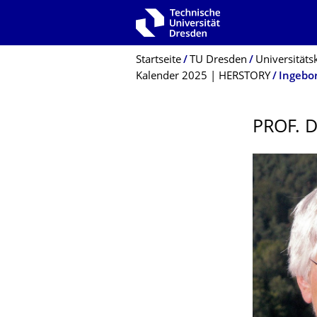
Zur Hauptnavigation springen
Zur Suche springen
Zum Inhalt springen
Breadcrumb-Menü
Startseite
TU Dresden
Universitäts
Kalender 2025 | HERSTORY
Ingebor
PROF. 