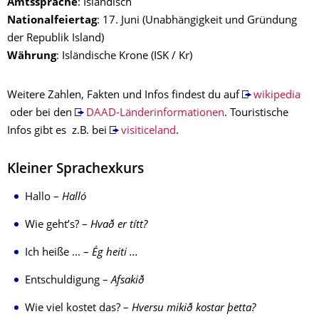
Amtssprache
: Isländisch
Nationalfeiertag
: 17. Juni (Unabhängigkeit und Gründung
der Republik Island)
Währung
: Isländische Krone (ISK / Kr)
Weitere Zahlen, Fakten und Infos findest du auf
wikipedia
oder bei den
DAAD-Länderinformationen
. Touristische
Infos gibt es z.B. bei
visiticeland
.
Kleiner Sprachexkurs
Hallo –
Halló
Wie geht’s? –
Hvað er títt?
Ich heiße ... –
Ég heiti ...
Entschuldigung –
Afsakið
Wie viel kostet das? –
Hversu mikið kostar þetta?