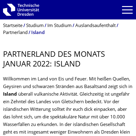
Zur Hauptnavigation springen
Zur Suche springen
Zum Inhalt springen
Breadcrumb-Menü
Startseite
Studium
Im Studium
Auslandsaufenthalt
Partnerland
Island
PARTNERLAND DES MONATS
JANUAR 2022: ISLAND
Willkommen im Land von Eis und Feuer. Mit heißen Quellen,
Geysiren und schwarzen Stränden aus Basaltsand zeigt sich in
Island
überall vulkanische Aktivität. Gleichzeitig ist ungefähr
ein Zehntel des Landes von Gletschern bedeckt. Vor der
isländischen Witterung solltet ihr euch dick einpacken, aber
das lohnt sich, um die spektakuläre Natur mit über 10.000
Wasserfällen zu erkunden. In der isländischen Gesellschaft
geht es mit insgesamt weniger Einwohnern als Dresden klein