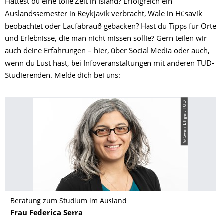
Hattest du eine tolle Zeit in Island? Erfolgreich ein
Auslandssemester in Reykjavík verbracht, Wale in Húsavík
beobachtet oder Laufabrauð gebacken? Hast du Tipps für Orte
und Erlebnisse, die man nicht missen sollte? Gern teilen wir
auch deine Erfahrungen – hier, über Social Media oder auch,
wenn du Lust hast, bei Infoveranstaltungen mit anderen TUD-
Studierenden. Melde dich bei uns:
© Sven Ellger/TUD
Beratung zum Studium im Ausland
Name
Frau
Federica
Serra