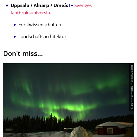
Uppsala / Alnarp / Umeå:
Sveriges
lantbruksuniversitet
Forstwissenschaften
Landschaftsarchitektur
Don't miss...
© panthermedia / grashuepfer