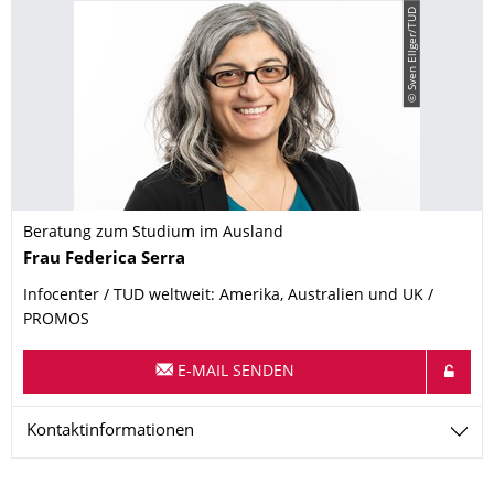
© Sven Ellger/TUD
Beratung zum Studium im Ausland
Name
Frau
Federica
Serra
Infocenter / TUD weltweit: Amerika, Australien und UK /
PROMOS
E-MAIL SENDEN
Kontaktinformationen