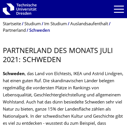
Zur Hauptnavigation springen
Zur Suche springen
Zum Inhalt springen
Breadcrumb-Menü
Startseite
Studium
Im Studium
Auslandsaufenthalt
Partnerland
Schweden
PARTNERLAND DES MONATS JULI
2021: SCHWEDEN
Schweden
, das Land von Elchtests, IKEA und Astrid Lindgren,
hat einen guten Ruf. Die skandinavischen Länder belegen
regelmäßig die vordersten Plätze in Rankings von
Lebensqualität, Geschlechtergleichstellung und allgemeinem
Wohlstand. Auch hat das dünn besiedelte Schweden sehr viel
Natur zu bieten, ganze 15% der Landesfläche zählen als
Nationalpark. In der schwedischen Kultur und Geschichte gibt
es viel zu entdecken - wusstest du zum Beispiel, dass