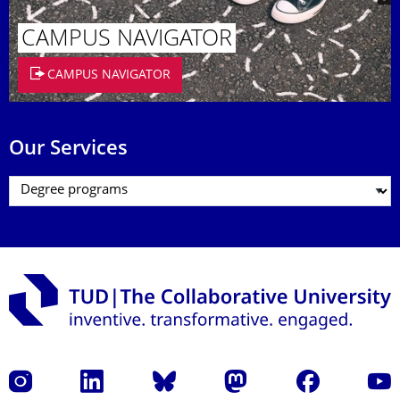
CAMPUS NAVIGATOR
CAMPUS NAVIGATOR
Our Services
Instagram
LinkedIn
Bluesky
Mastodon
Facebook
YouT