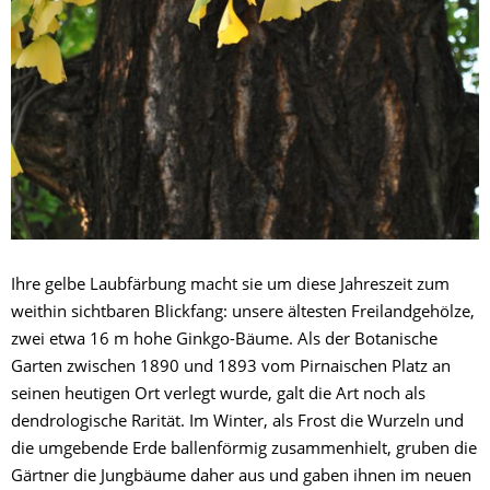
Ihre gelbe Laubfärbung macht sie um diese Jahreszeit zum
weithin sichtbaren Blickfang: unsere ältesten Freilandgehölze,
zwei etwa 16 m hohe Ginkgo-Bäume. Als der Botanische
Garten zwischen 1890 und 1893 vom Pirnaischen Platz an
seinen heutigen Ort verlegt wurde, galt die Art noch als
dendrologische Rarität. Im Winter, als Frost die Wurzeln und
die umgebende Erde ballenförmig zusammenhielt, gruben die
Gärtner die Jungbäume daher aus und gaben ihnen im neuen