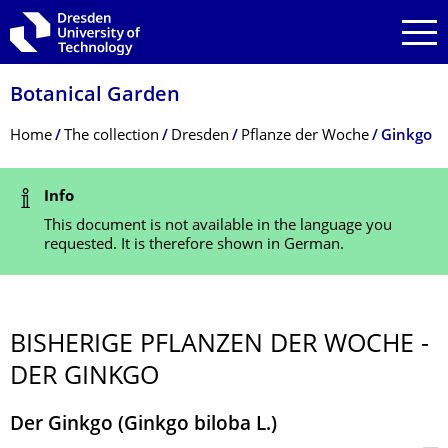
Skip to main navigation
Skip to search
Skip to content
Botanical Garden
Breadcrumb Menu
Home
The collection
Dresden
Pflanze der Woche
Ginkgo
Status Message
Info
This document is not available in the language you
requested. It is therefore shown in German.
BISHERIGE PFLANZEN DER WOCHE -
DER GINKGO
Der Ginkgo (Ginkgo biloba L.)